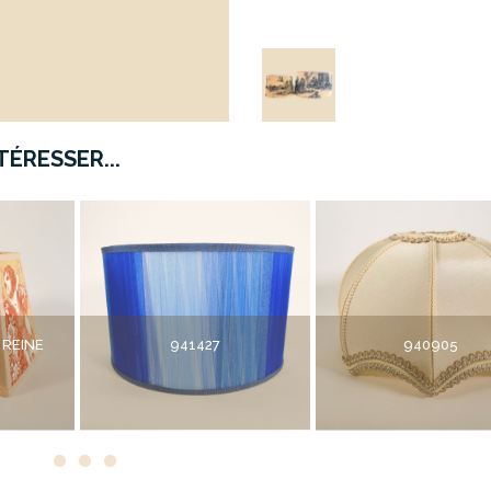
ÉRESSER...
 REINE
941427
940905