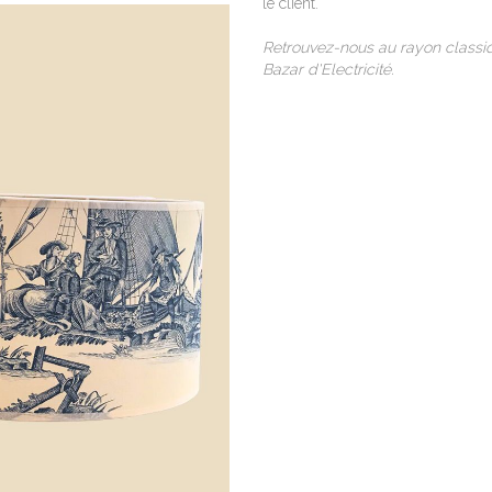
le client.
Retrouvez-nous au rayon classi
Bazar d'Electricité.