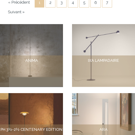
« Précédent
1
2
3
4
5
6
7
Suivant »
ANIMA
IXA LAMPADAIRE
PH 3½-2½ CENTENARY EDITION
ARA