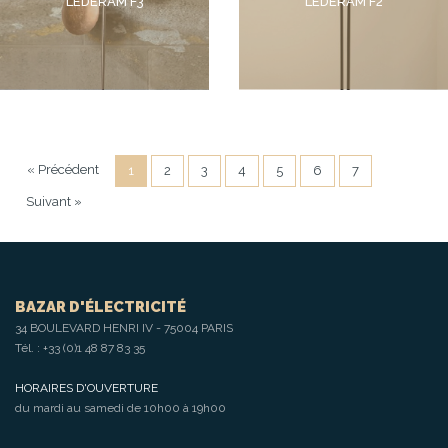
LEDERAM F3
LEDERAM F2
« Précédent
1
2
3
4
5
6
7
Suivant »
BAZAR D'ÉLECTRICITÉ
34 BOULEVARD HENRI IV - 75004 PARIS
Tél. :
+33 (0)1 48 87 83 35
HORAIRES D'OUVERTURE
du mardi au samedi de 10h00 à 19h00